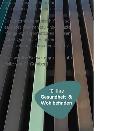
eigenen Gesundheit und in
Behandlungsfragen erleichtern.
Das Internet kann hier hilfreich sein;
es bietet eine nahezu unbegrenzte
Menge von Informationen von sehr
hoher Qualität. Hier finden Sie
verschiedene Themen von A bis Z.
Hier werden Sie weitergeleitet auf die
Seite von Dr. Gumbert!