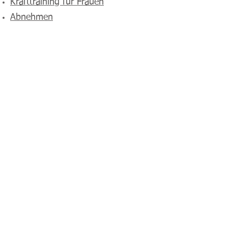
Krafttraining für Frauen
Abnehmen
Ausdauersport und
Fettverbrennung
Krafttraining und Ernährung
Personal Training
Körperbautypen
Finde uns auf Facebook
und instagram
© Markus Poser . Therapiezentrum
Gößweinstein . Balthasar-Neumann-Str.