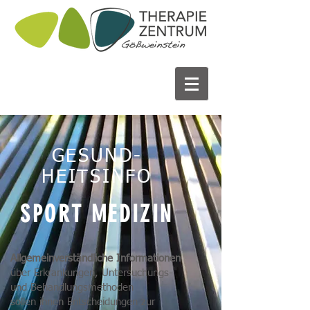
GESUND-
HEITS
INFO
SPORT MEDIZIN
Allgemeinverständliche Informationen
über Erkrankungen, Untersuchungs-
und Behandlungsmethoden
sollen ihnen Entscheidungen zur